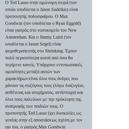
Ο Ted Lasso στην ομώνυμη σειρά (τον 
οποίο υποδύεται ο Jason Sudeikis) είναι 
προπονητής ποδοσφαίρου. Ο Max 
Goodwin (τον υποδύεται ο Ryan Eggold) 
είναι γιατρός στο νοσοκομείο του New 
Amsterdam. Και ο Jimmy Laird (τον 
υποδύεται ο Jason Segel) είναι 
ψυχοθεραπευτής στο Shrinking. Έχουν 
πολύ περισσότερα κοινά από όσα θα 
περίμενε κανείς. Υπάρχουν εντυπωσιακές 
ομοιότητες μεταξύ αυτών των 
χαρακτήρων:είναι όλοι τους άνδρες που 
χάνουν τις συζύγους τους (λόγω διαζυγίου, 
ασθένειας και ατυχήματος, αντίστοιχα) και 
όλοι τους παλεύουν με την πρόκληση της 
ανατροφής των παιδιών τους. Ο 
προπονητής Ted Lasso έχει δυσκολίες ως 
γονέας στην εξ αποστάσεως σχέση με τον 
γιο του, ο γιατρός Max Goodwin 