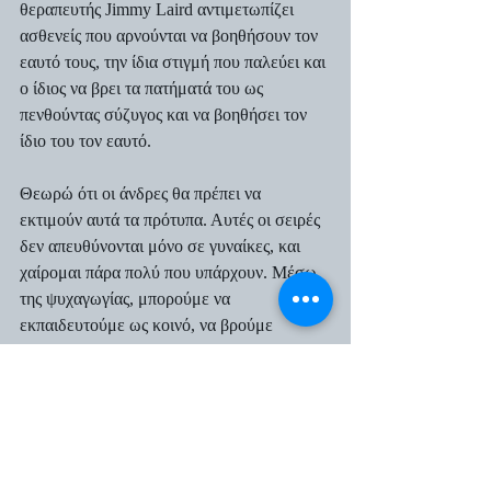
θεραπευτής Jimmy Laird αντιμετωπίζει 
ασθενείς που αρνούνται να βοηθήσουν τον 
εαυτό τους, την ίδια στιγμή που παλεύει και 
ο ίδιος να βρει τα πατήματά του ως 
πενθούντας σύζυγος και να βοηθήσει τον 
ίδιο του τον εαυτό.  
Θεωρώ ότι οι άνδρες θα πρέπει να 
εκτιμούν αυτά τα πρότυπα. Αυτές οι σειρές 
δεν απευθύνονται μόνο σε γυναίκες, και 
χαίρομαι πάρα πολύ που υπάρχουν. Μέσω 
της ψυχαγωγίας, μπορούμε να 
εκπαιδευτούμε ως κοινό, να βρούμε 
θάρρος και ελπίδα. Σε έναν κόσμο που 
μοιάζει καθημερινά πιο σκοτεινός, όπου οι 
συγκρούσεις μας διαλύουν, ατομικά και 
συλλογικά, και η βία φαίνεται να 
καταλαμβάνει όλο και περισσότερο χώρο, 
αυτοί οι χαρακτήρες μας υπενθυμίζουν την 